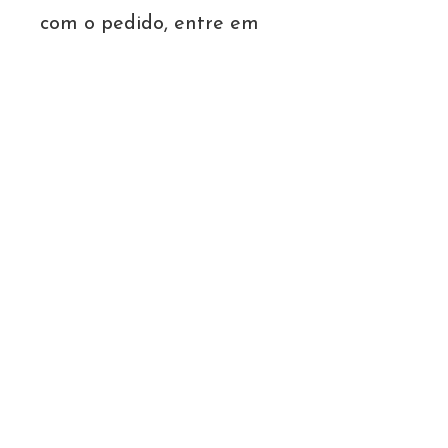
com o pedido, entre em
contato em até 30 dias
corridos após o
recebimento.
• O reembolso ou troca
será processado após
análise do item devolvido,
que deve estar em sua
embalagem original.
3. Reembolsos para
Produtos Digitais