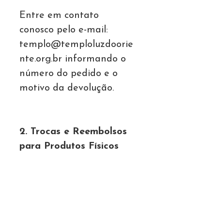
Entre em contato
conosco pelo e-mail:
templo@temploluzdoorie
nte.org.br informando o
número do pedido e o
motivo da devolução.
2. Trocas e Reembolsos
para Produtos Físicos
• Caso o livro chegue com
defeito ou em desacordo
com o pedido, entre em