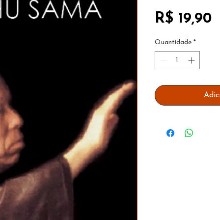
P
R$ 19,90
Quantidade
*
Adic