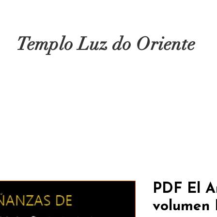
Templo Luz do Oriente
VIDADES
JOHREI
JOHREI ONLINE
P
PDF El Ar
volumen I