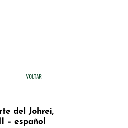
UBLICAÇÕES
TORRE DE MIROKU
VOLTAR
te del Johrei,
I – español