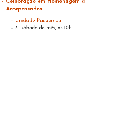
Celebração em Homenagem a
Antepassados
– Unidade Pacaembu
–
3
º sábado do mês, às 10h​​
Cerimônias Especiais
1º de janeiro
–
Culto do Ano Novo
4 de fevereiro
–
Cerimônia do
Risshun
:
Celebrada no dia que marca
a chegada da primavera no Oriente,
simbolizando também a chegada da
Era do Dia.
10 de fevereiro
–
Goshoten de
Meishu Sama:
Ascensão de Meishu
Sama ao Mundo Divino. Embora seja a