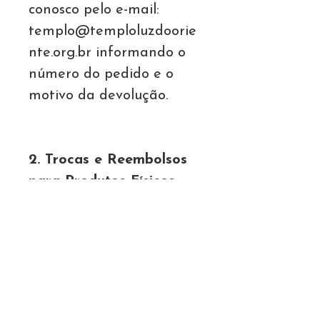
conosco pelo e-mail:
templo@temploluzdoorie
nte.org.br informando o
número do pedido e o
motivo da devolução.
2. Trocas e Reembolsos
para Produtos Físicos
• Caso o produto chegue
com defeito ou em
desacordo com o pedido,
entre em contato em até
30 dias corridos após o